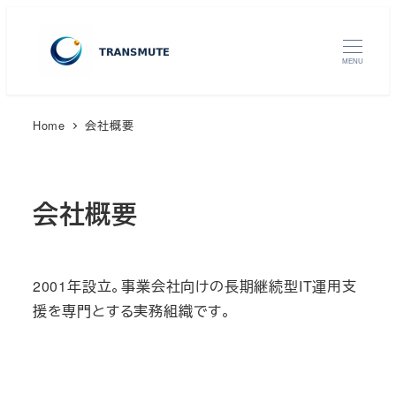
メ
イ
MENU
ン
コ
ン
Home
会社概要
テ
ン
ツ
会社概要
へ
移
動
2001年設立。事業会社向けの長期継続型IT運用支
援を専門とする実務組織です。